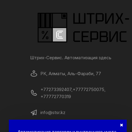
Штрих-Сервис. Автоматизация здесь
РК, Алматы, Аль-Фараби, 77
+77273392407,+77772750075,
+77772770319
info@stsr.kz
пн-пт, 10:00-18:00
Автоматизация торговли и внутреннего учета.